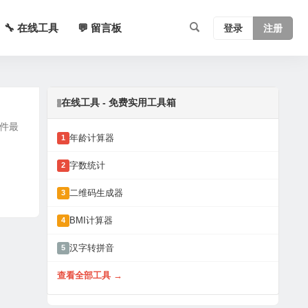
🔧 在线工具
💬 留言板
登录
注册
在线工具 - 免费实用工具箱
软件最
年龄计算器
1
字数统计
2
二维码生成器
3
BMI计算器
4
汉字转拼音
5
查看全部工具 →