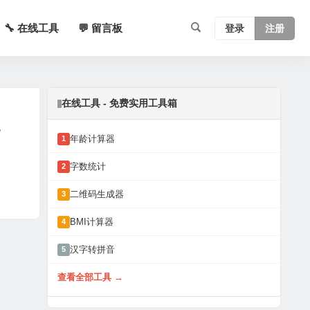
🔧 在线工具
💬 留言板
登录
注册
在线工具 - 免费实用工具箱
，
年龄计算器
1
字数统计
2
二维码生成器
3
BMI计算器
4
汉字转拼音
5
查看全部工具 →