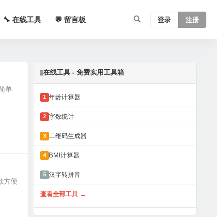
🔧 在线工具
💬 留言板
登录
注册
在线工具 - 免费实用工具箱
款简单
年龄计算器
1
字数统计
2
二维码生成器
3
BMI计算器
4
汉字转拼音
5
一款方便
查看全部工具 →