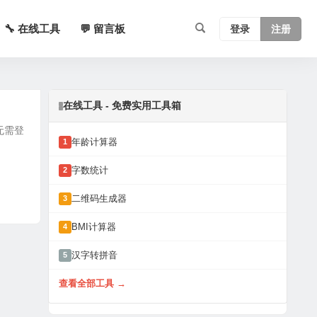
🔧 在线工具
💬 留言板
登录
注册
在线工具 - 免费实用工具箱
无需登
年龄计算器
1
字数统计
2
二维码生成器
3
BMI计算器
4
汉字转拼音
5
查看全部工具 →