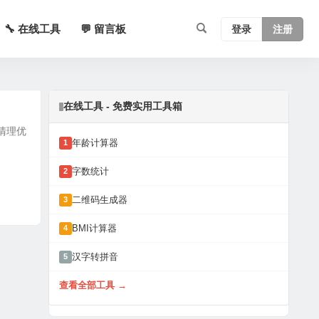
🔧 在线工具
💬 留言板
登录
注册
在线工具 - 免费实用工具箱
统清理优
年龄计算器
1
字数统计
2
二维码生成器
3
BMI计算器
4
汉字转拼音
5
查看全部工具 →