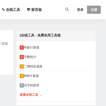
🔧 在线工具
💬 留言板
登录
注册
在线工具 - 免费实用工具箱
工智能
年龄计算器
1
字数统计
2
二维码生成器
3
BMI计算器
4
汉字转拼音
5
查看全部工具 →