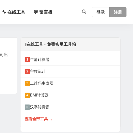
🔧 在线工具
💬 留言板
登录
注册
在线工具 - 免费实用工具箱
公司出
年龄计算器
1
字数统计
2
二维码生成器
3
BMI计算器
4
汉字转拼音
5
查看全部工具 →