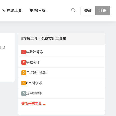
🔧 在线工具
💬 留言板
登录
注册
在线工具 - 免费实用工具箱
软件是
年龄计算器
1
字数统计
2
二维码生成器
3
BMI计算器
4
汉字转拼音
5
查看全部工具 →