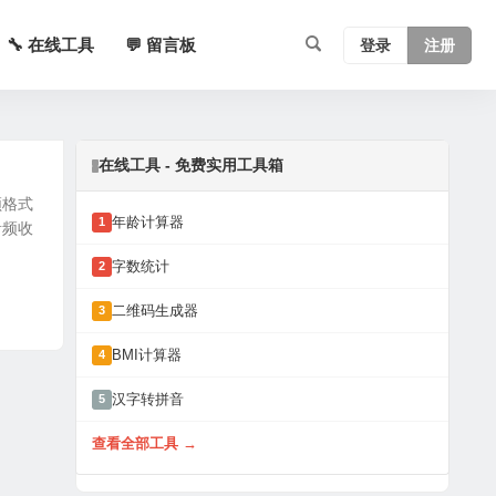
🔧 在线工具
💬 留言板
登录
注册
在线工具 - 免费实用工具箱
频格式
年龄计算器
1
音频收
字数统计
2
二维码生成器
3
BMI计算器
4
汉字转拼音
5
查看全部工具 →