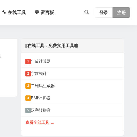
🔧 在线工具
💬 留言板
登录
注册
在线工具 - 免费实用工具箱
拟
年龄计算器
1
字数统计
2
二维码生成器
3
BMI计算器
4
汉字转拼音
5
查看全部工具 →