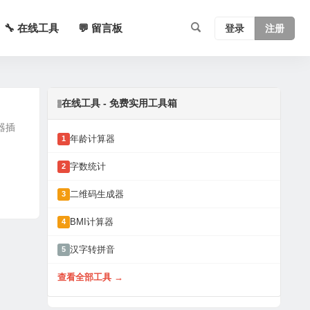
🔧 在线工具
💬 留言板
登录
注册
在线工具 - 免费实用工具箱
器插
年龄计算器
1
字数统计
2
二维码生成器
3
BMI计算器
4
汉字转拼音
5
查看全部工具 →