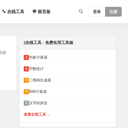
🔧 在线工具
💬 留言板
登录
注册
在线工具 - 免费实用工具箱
器插
年龄计算器
1
字数统计
2
二维码生成器
3
BMI计算器
4
汉字转拼音
5
查看全部工具 →