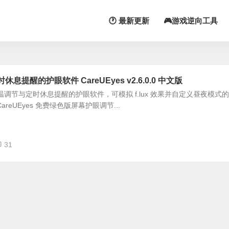
🕐 最新更新
🎮游戏逆向工具
提醒的护眼软件 CareUEyes v2.6.0.0 中文版
动色温调节与定时休息提醒的护眼软件，可模拟 f.lux 效果并自定义昼夜模式的
areUEyes 免费绿色版屏幕护眼调节...
31