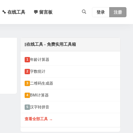
🔧 在线工具
💬 留言板
登录
注册
在线工具 - 免费实用工具箱
年龄计算器
1
字数统计
2
二维码生成器
3
BMI计算器
4
汉字转拼音
5
查看全部工具 →