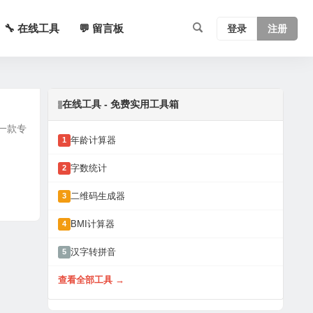
🔧 在线工具
💬 留言板
登录
注册
在线工具 - 免费实用工具箱
的一款专
年龄计算器
1
字数统计
2
二维码生成器
3
BMI计算器
4
汉字转拼音
5
查看全部工具 →