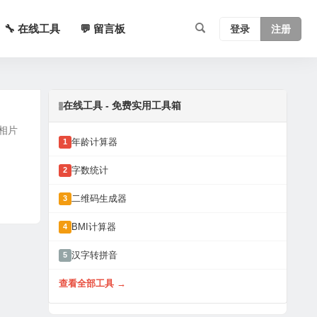
🔧 在线工具
💬 留言板
登录
注册
在线工具 - 免费实用工具箱
式相片
年龄计算器
1
字数统计
2
二维码生成器
3
BMI计算器
4
汉字转拼音
5
查看全部工具 →