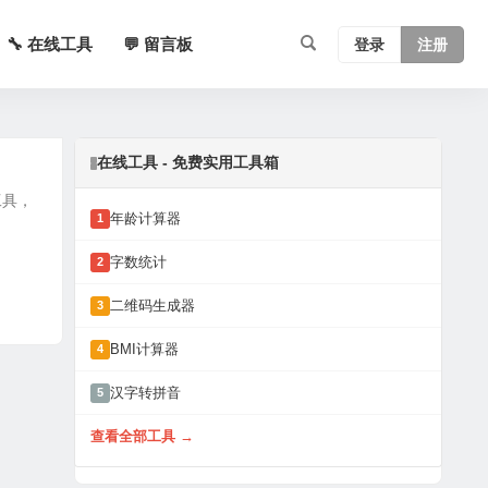
🔧 在线工具
💬 留言板
登录
注册
在线工具 - 免费实用工具箱
工具，
年龄计算器
1
字数统计
2
二维码生成器
3
BMI计算器
4
汉字转拼音
5
查看全部工具 →