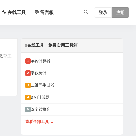
🔧 在线工具
💬 留言板
登录
注册
在线工具 - 免费实用工具箱
教育工
年龄计算器
1
字数统计
2
二维码生成器
3
BMI计算器
4
汉字转拼音
5
查看全部工具 →