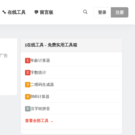
🔧 在线工具
💬 留言板
登录
注册
在线工具 - 免费实用工具箱
无广告
年龄计算器
1
字数统计
2
二维码生成器
3
BMI计算器
4
汉字转拼音
5
查看全部工具 →