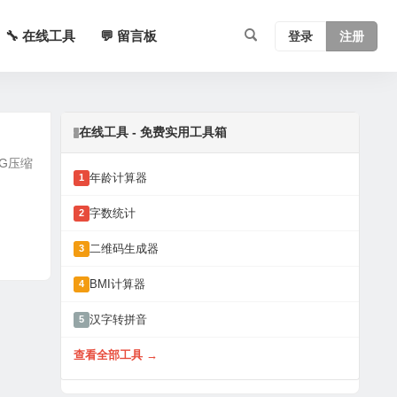
🔧 在线工具
💬 留言板
登录
注册
在线工具 - 免费实用工具箱
NG压缩
年龄计算器
1
字数统计
2
二维码生成器
3
BMI计算器
4
汉字转拼音
5
查看全部工具 →