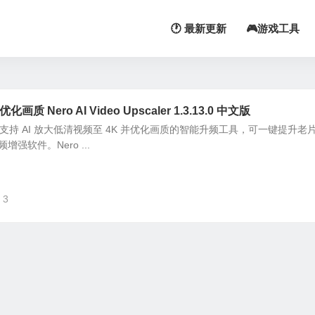
🕐 最新更新
🎮游戏工具
 Nero AI Video Upscaler 1.3.13.0 中文版
scaler 是支持 AI 放大低清视频至 4K 并优化画质的智能升频工具，可一键提升
频增强软件。Nero ...
3