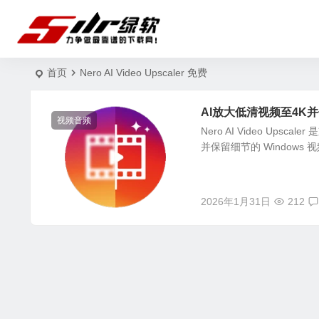
首页
Nero AI Video Upscaler 免费
AI放大低清视频至4K并优化画质
视频音频
Nero AI Video Up
并保留细节的 Windows 视
2026年1月31日
212