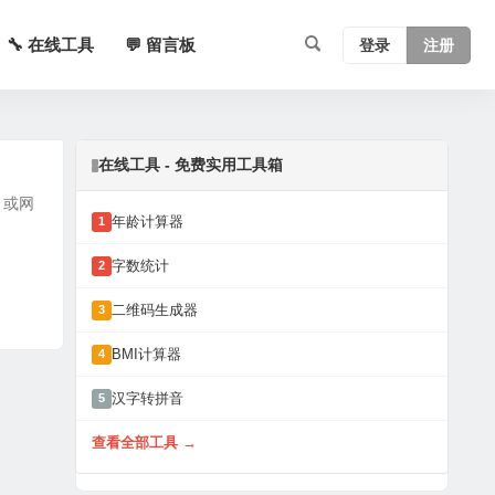
🔧 在线工具
💬 留言板
登录
注册
在线工具 - 免费实用工具箱
 或网
年龄计算器
1
字数统计
2
二维码生成器
3
BMI计算器
4
汉字转拼音
5
查看全部工具 →