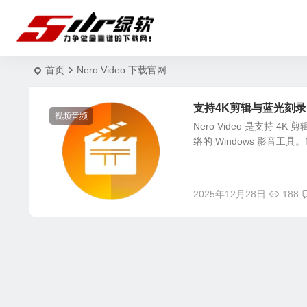
首页
Nero Video 下载官网
支持4K剪辑与蓝光刻录的视频
视频音频
Nero Video 是支持
络的 Windows 影音工具。Ne
2025年12月28日
188