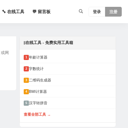
🔧 在线工具
💬 留言板
登录
注册
在线工具 - 免费实用工具箱
 或网
年龄计算器
1
字数统计
2
二维码生成器
3
BMI计算器
4
汉字转拼音
5
查看全部工具 →