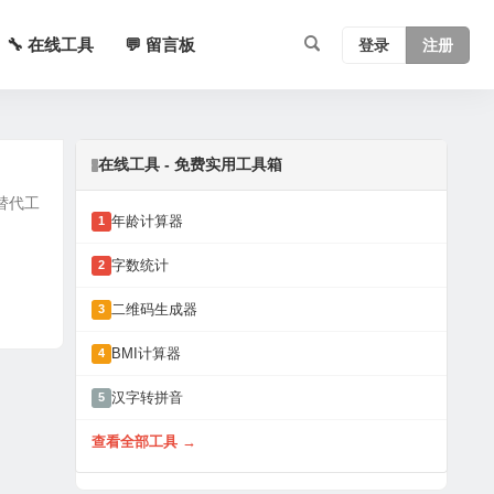
🔧 在线工具
💬 留言板
登录
注册
在线工具 - 免费实用工具箱
替代工
年龄计算器
1
字数统计
2
二维码生成器
3
BMI计算器
4
汉字转拼音
5
查看全部工具 →