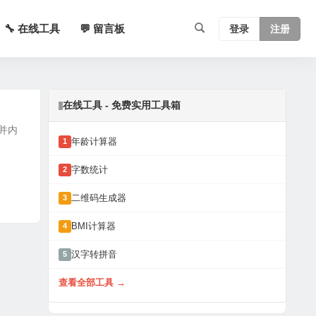
🔧 在线工具
💬 留言板
登录
注册
在线工具 - 免费实用工具箱
 并内
年龄计算器
1
字数统计
2
二维码生成器
3
BMI计算器
4
汉字转拼音
5
查看全部工具 →