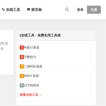
🔧 在线工具
💬 留言板
登录
注册
在线工具 - 免费实用工具箱
用常用
年龄计算器
1
于常
字数统计
2
二维码生成器
3
BMI计算器
4
汉字转拼音
5
查看全部工具 →