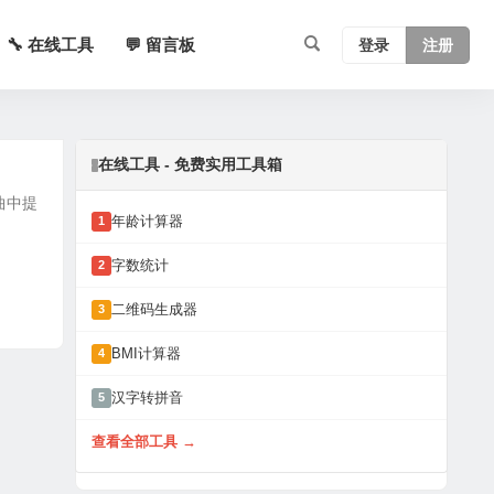
🔧 在线工具
💬 留言板
登录
注册
在线工具 - 免费实用工具箱
歌曲中提
年龄计算器
1
字数统计
2
二维码生成器
3
BMI计算器
4
汉字转拼音
5
查看全部工具 →