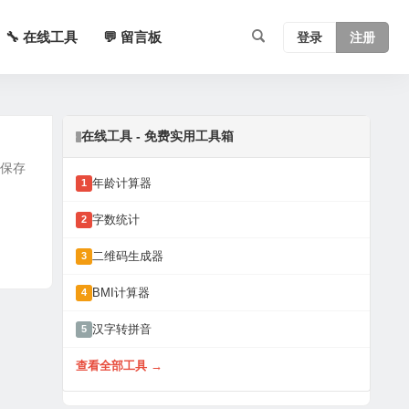
🔧 在线工具
💬 留言板
登录
注册
在线工具 - 免费实用工具箱
动保存
年龄计算器
1
字数统计
2
二维码生成器
3
BMI计算器
4
汉字转拼音
5
查看全部工具 →