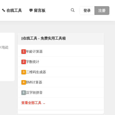
🔧 在线工具
💬 留言板
登录
注册
在线工具 - 免费实用工具箱
的本地处
年龄计算器
1
字数统计
2
二维码生成器
3
BMI计算器
4
汉字转拼音
5
查看全部工具 →