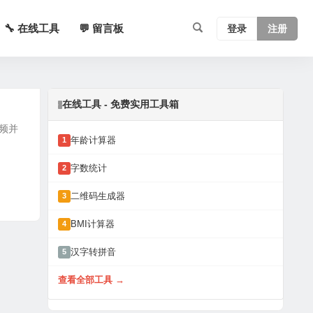
🔧 在线工具
💬 留言板
登录
注册
在线工具 - 免费实用工具箱
视频并
年龄计算器
1
字数统计
2
二维码生成器
3
BMI计算器
4
汉字转拼音
5
查看全部工具 →