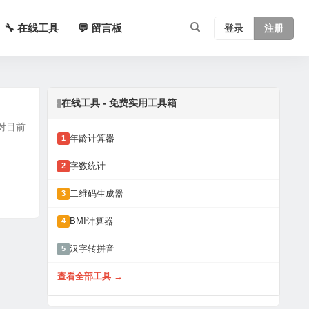
🔧 在线工具
💬 留言板
登录
注册
在线工具 - 免费实用工具箱
他对目前
年龄计算器
1
字数统计
2
二维码生成器
3
BMI计算器
4
汉字转拼音
5
查看全部工具 →