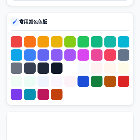
常用颜色色板
🖌️