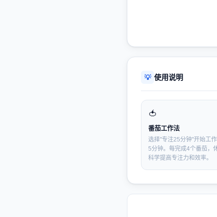
使用说明
💡
🍅
番茄工作法
选择"专注25分钟"开始工
5分钟。每完成4个番茄，
科学提高专注力和效率。