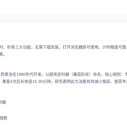
时、秒表三大功能，无需下载安装，打开浏览器即可使用。计时精度可靠
景。
西里洛在1980年代开发，以厨房定时器（番茄形状）命名。核心规则：专
 → 重复4次后长休息15-30分钟。研究表明此方法能有效减少拖延、提高
时器
圈数