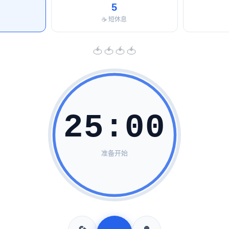
5
☕ 短休息
🍅
🍅
🍅
🍅
25:00
准备开始