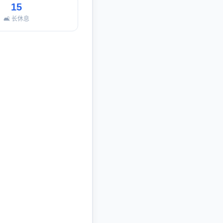
15
🛋️ 长休息