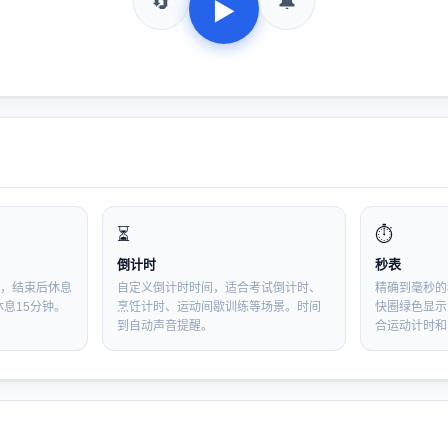
🔄
🔔
▶
⏳
⏱️
倒计时
秒表
作，结束后休息
自定义倒计时时间，适合考试倒计时、
精确到毫秒的
休息15分钟。
烹饪计时、运动间歇训练等场景。时间
快圈绿色显示
到自动声音提醒。
合运动计时和