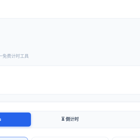
合一免费计时工具
⏳ 倒计时
钟