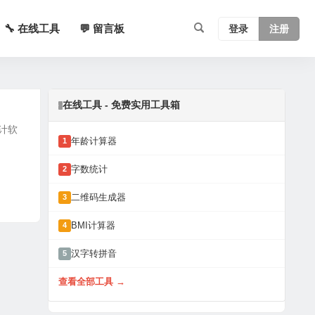
🔧 在线工具
💬 留言板
登录
注册
在线工具 - 免费实用工具箱
设计软
年龄计算器
1
字数统计
2
二维码生成器
3
BMI计算器
4
汉字转拼音
5
查看全部工具 →