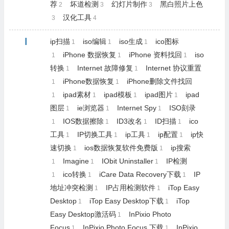
荐
坏道检测
幻灯片制作
黑白照片上色
2
3
3
汉化工具
3
4
I
ip扫描
iso编辑
iso生成
ico图标
1
1
1
iPhone 数据恢复
iPhone 资料找回
iso
1
1
1
转换
Internet 故障修复
Internet 协议重置
1
1
iPhone数据恢复
iPhone删除文件找回
1
1
ipad素材
ipad模板
ipad图片
ipad
1
1
1
1
图层
ie浏览器
Internet Spy
ISO刻录
1
1
1
IOS数据擦除
ID3改名
ID扫描
ico
1
1
1
1
工具
IP切换工具
ip工具
ip配置
ip快
1
1
1
1
速切换
ios数据恢复软件免费版
ip搜索
1
1
Imagine
IObit Uninstaller
IP检测
1
1
1
ico转换
iCare Data Recovery下载
IP
1
1
1
地址冲突检测
IP占用检测软件
iTop Easy
1
1
Desktop
iTop Easy Desktop下载
iTop
1
1
Easy Desktop激活码
InPixio Photo
1
Focus
InPixio Photo Focus 下载
InPixio
1
1