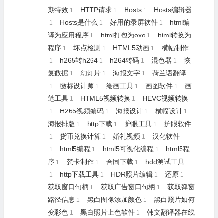
期特效
HTTP请求
Hosts
Hosts编辑器
1
1
1
Hosts是什么
好用的录屏软件
html编
1
1
1
译为应用程序
html打包为exe
html转换为
1
1
程序
坏点检测
HTML5动画
横幅制作
1
1
1
h265转h264
h264转码
混色器
恢
1
1
1
1
复数据
幻灯片
海报文字
荷兰语翻译
1
1
1
徽标设计师
绘画工具
画图软件
画
1
1
1
1
笔工具
HTML5视频转换
HEVC视频转换
1
1
H265视频编码
海报设计
横幅设计
1
1
1
1
海报排版
http下载
护眼工具
护眼软件
1
1
1
货币兑换计算
婚礼视频
汉化软件
1
1
1
html5编程
html5可视化编程
html5程
1
1
1
序
贺卡制作
合同下载
hdd测试工具
1
1
1
http下载工具
HDR照片编辑
还原
1
1
1
1
获取窗口句柄
获取广告窗口句柄
获取弹窗
1
1
路径信息
黑白图像添加颜色
黑白照片如何
1
1
变彩色
黑白照片上色软件
韩文翻译器在线
1
1