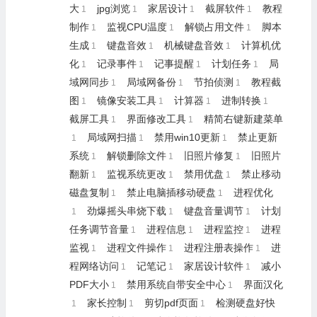
大
jpg浏览
家居设计
截屏软件
教程
1
1
1
1
制作
监视CPU温度
解锁占用文件
脚本
1
1
1
生成
键盘音效
机械键盘音效
计算机优
1
1
1
化
记录事件
记事提醒
计划任务
局
1
1
1
1
域网同步
局域网备份
节拍侦测
教程截
1
1
1
图
镜像安装工具
计算器
进制转换
1
1
1
1
截屏工具
界面修改工具
精简右键新建菜单
1
1
局域网扫描
禁用win10更新
禁止更新
1
1
1
系统
解锁删除文件
旧照片修复
旧照片
1
1
1
翻新
监视系统更改
禁用优盘
禁止移动
1
1
1
磁盘复制
禁止电脑插移动硬盘
进程优化
1
1
劲爆摇头串烧下载
键盘音量调节
计划
1
1
1
任务调节音量
进程信息
进程监控
进程
1
1
1
监视
进程文件操作
进程注册表操作
进
1
1
1
程网络访问
记笔记
家居设计软件
减小
1
1
1
PDF大小
禁用系统自带安全中心
界面汉化
1
1
家长控制
剪切pdf页面
检测硬盘好快
1
1
1