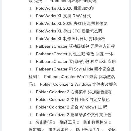
取 免费
Frammer 导出帧带时间码
1
FotoWorks XL 2026 批量加水印
1
FotoWorks XL 支持 RAW 格式
1
FotoWorks XL 2026 去红眼 老照片修复
1
FotoWorks XL 导出 JPG 质量怎么调
1
FotoWorks XL 制作照片日历 打印模板
1
FatbeansCreater 驱动级抓包 无需注入进程
1
FatbeansCreater 封包拦截 修改 回复 一体
1
FatbeansCreater 零代码打包 独立EXE 应用
1
FatbeansCreater 和 ScyllaHide 哪个适合反
1
检测
FatbeansCreater Win11 兼容 驱动签名
1
吗
Folder Colorizer 2 Windows 文件夹改颜色
1
Folder Colorizer 2 右键菜单 添加颜色选项
1
Folder Colorizer 2 支持 HEX 自定义颜色
1
Folder Colorizer 2 适合 Windows 11 吗
1
Folder Colorizer 2 批量给多个文件夹上色
1
复制翻译
翻译工具
防止数据恢复
1
2
2
2
反汇编
服务器备份
防止数据丢失
分区
2
2
2