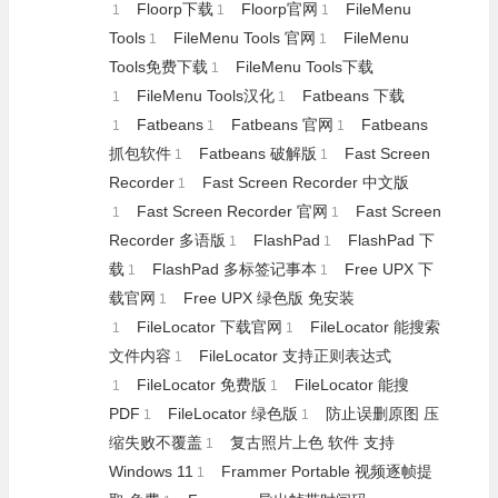
Floorp下载
Floorp官网
FileMenu
1
1
1
Tools
FileMenu Tools 官网
FileMenu
1
1
Tools免费下载
FileMenu Tools下载
1
FileMenu Tools汉化
Fatbeans 下载
1
1
Fatbeans
Fatbeans 官网
Fatbeans
1
1
1
抓包软件
Fatbeans 破解版
Fast Screen
1
1
Recorder
Fast Screen Recorder 中文版
1
Fast Screen Recorder 官网
Fast Screen
1
1
Recorder 多语版
FlashPad
FlashPad 下
1
1
载
FlashPad 多标签记事本
Free UPX 下
1
1
载官网
Free UPX 绿色版 免安装
1
FileLocator 下载官网
FileLocator 能搜索
1
1
文件内容
FileLocator 支持正则表达式
1
FileLocator 免费版
FileLocator 能搜
1
1
PDF
FileLocator 绿色版
防止误删原图 压
1
1
缩失败不覆盖
复古照片上色 软件 支持
1
Windows 11
Frammer Portable 视频逐帧提
1