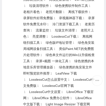
垃圾清理软件
绿色便携软件制作工具
1
1
1
老相片着色
老照片翻新
离线下载软件
1
1
1
录屏软件好用免费版
录视频神器下载
录屏
1
1
软件免费无水印
冷门资源下载工具
老黄历
1
1
查询
流量监控
垃圾文件清理
老照片上
1
1
1
色
亮度调整
LosslessCut下载
离线网
1
1
1
络扫描工具
绿色版IP地址管理
绿色免安装
1
1
局域网设备扫描工具
类似Paint.NET的免费图
1
片处理软件
绿色单文件运行的Win11升级检查
1
工具
录屏+截图 一体化工具
绿色便携的本
1
1
地音乐库管理播放器
绿色便携的免安装文件
1
即时预览软件推荐
LeafView 下载
1
LosslessCut怎么设置中文
LosslessCut中
1
1
文免费版
LosslessCut官网下载
1
LosslessCut中文设置
LibreOffice 下载官
1
1
网
LibreOffice 免费办公软件
LibreOffice
1
1
中文版下载
Light Image Resizer 下载官网
1