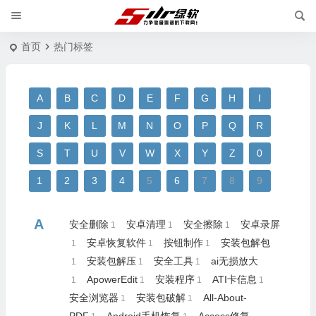
首页
热门标签
A
B
C
D
E
F
G
H
I
J
K
L
M
N
O
P
Q
R
S
T
U
V
W
X
Y
Z
0
1
2
3
4
5
6
7
8
9
A
安全删除
安卓清理
安全擦除
安卓录屏
1
1
1
安卓恢复软件
按钮制作
安装包解包
1
1
1
安装包解压
安全工具
ai无损放大
1
1
1
ApowerEdit
安装程序
ATI卡信息
1
1
1
1
安全浏览器
安装包破解
All-About-
1
1