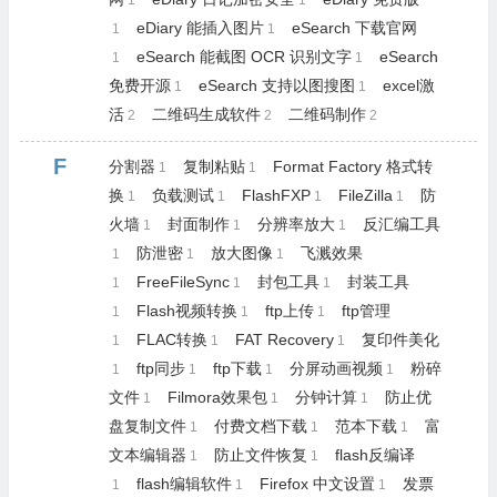
1
1
eDiary 能插入图片
eSearch 下载官网
1
1
eSearch 能截图 OCR 识别文字
eSearch
1
1
免费开源
eSearch 支持以图搜图
excel激
1
1
活
二维码生成软件
二维码制作
2
2
2
F
分割器
复制粘贴
Format Factory 格式转
1
1
换
负载测试
FlashFXP
FileZilla
防
1
1
1
1
火墙
封面制作
分辨率放大
反汇编工具
1
1
1
防泄密
放大图像
飞溅效果
1
1
1
FreeFileSync
封包工具
封装工具
1
1
1
Flash视频转换
ftp上传
ftp管理
1
1
1
FLAC转换
FAT Recovery
复印件美化
1
1
1
ftp同步
ftp下载
分屏动画视频
粉碎
1
1
1
1
文件
Filmora效果包
分钟计算
防止优
1
1
1
盘复制文件
付费文档下载
范本下载
富
1
1
1
文本编辑器
防止文件恢复
flash反编译
1
1
flash编辑软件
Firefox 中文设置
发票
1
1
1