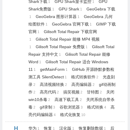
Shark下载
GPU Shark显卡监控
GPU
1
1
Shark免费版
GPU Shark
GeoGebra 下载
1
1
GeoGebra 图形计算器
GeoGebra 几何
1
1
绘图软件
GeoGebra 官网下载
GIMP 下载
1
1
官网
Gilisoft Total Repair 下载官网
1
Gilisoft Total Repair 能修 MP4 视频
1
Gilisoft Total Repair 免费版
Gilisoft Total
1
1
Repair 支持中文
Gilisoft Total Repair 能修
1
Word
Gilisoft Total Repair 适合 Windows
1
11
getMainForm
GitHub 开源静默参数检
1
1
测工具 SilentDetect
格式转换软件
光盘刻
1
2
录
高清视频转换
高亮编辑器
gif动画制
2
2
2
作
高亮代码
搞笑视频
甘特图
关闭
2
2
2
2
win10杀毒
高速下载工具
关闭系统自带杀
2
2
毒
gif录制
谷歌浏览器
格式转换
高
2
3
3
4
亮代码编辑器
格式化恢复
4
10
H
华为
恢复
汉化版
恢复删除数据
后
1
1
1
1