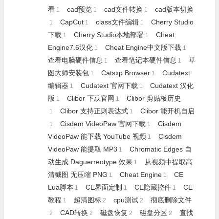
看
cad预览
cad文件转换
cad版本切换
1
1
1
CapCut
class文件编辑
Cherry Studio
1
1
1
下载
Cherry Studio本地部署
Cheat
1
1
Engine7.6汉化
Cheat Engine中文版下载
1
1
查看电脑硬件信息
查看笔记本硬件信息
草
1
1
图大师安装包
Catsxp Browser
Cudatext
1
1
编辑器
Cudatext 官网下载
Cudatext 汉化
1
1
版
Clibor 下载官网
Clibor 剪贴板历史
1
1
Clibor 支持正则表达式
Clibor 能开机自启
1
1
Cisdem VideoPaw 官网下载
Cisdem
1
1
VideoPaw 能下载 YouTube 视频
Cisdem
1
VideoPaw 能提取 MP3
Chromatic Edges 自
1
动生成 Daguerreotype 效果
从视频中提取高
1
清截图 无压缩 PNG
Cheat Engine
CE
1
1
Lua脚本
CE界面定制
CE隐藏控件
CE
1
1
1
教程
超清图标
cpu测试
彻底删除文件
1
2
2
CAD转换
磁盘恢复
磁盘分区
查找
2
2
2
2