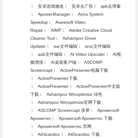
安卓游戏修改
安卓去广告
apk去弹窗
1
1
1
ApowerManager
Avira System
1
1
Speedup
Aiseesoft Video
1
Repair
AIMP
Adobe Creative Cloud
1
1
Cleaner Tool
Ashampoo Driver
1
Updater
aar文件编辑
arsc文件编辑
1
1
aab文件编辑
AI Video Upscaler
AI视
1
1
1
频增强
AI桌面客户端
ASCOMP
1
1
Screencapt
ActivePresenter电脑下载
1
ActivePresenter下载
1
ActivePresenter
ActivePresenter中文版
1
1
下载
Ashampoo Winoptimize 绿色
1
Ashampoo Winoptimize官网下载
1
ASCOMP Screencapt 录屏
Apowersoft
1
1
Apowerrec
Apowersoft Apowerrec 下载
1
Apowersoft Apowerrec 官网
1
A4Scandoc
A4Scandoc 下载
1
1