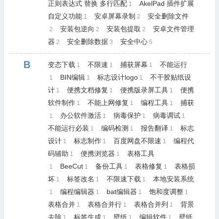
正则表达式 替换 多行匹配
AkelPad 插件扩展
1
自定义功能
安卓屏幕录制
安全删除文件
1
2
安装包逆向
安装包提取
安卓文件管理
2
2
2
器
安全删除数据
安全中心
2
3
5
B
变态下载
不限速
捕获屏幕
不能运行
1
1
1
BIN编辑
标志设计logo
不干胶贴纸设
1
1
1
计
便携文档修复
便携版录屏工具
便携
1
1
1
软件制作
不能上网修复
编程工具
捕获
1
1
1
办公软件激活
病毒保护
病毒调试
1
1
1
1
不能运行必装
编码检测
报告翻译
标志
1
1
1
设计
标志制作
百度网盘不限速
编程代
1
1
1
码辅助
便携浏览器
表格工具
1
1
BeeCut
备份工具
表格修复
表格损
1
1
1
1
坏
标签改名
不限速下载
本地安装系统
1
1
1
编程编辑器
bat编辑器
饱和度调整
1
1
1
1
表格合并
表格合并行
表格合并列
背景
1
1
1
去除
标签生成
壁纸
编辑软件
壁纸
1
1
1
1