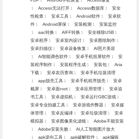
PDF
Android手机恢复
Access修复
1
1
Access无法打开
Access数据库
安全
1
1
1
性检查
安卓工具
Android软件
安卓软
1
1
1
件
Android屏保
安装检测
安装监控
1
1
1
aac转换
AIFF转换
安全移除USB
1
1
1
1
安卓程序
安卓室内设计
安卓图纸制作
1
1
1
安卓扫描仪
安卓设备恢复
AI照片美容
1
1
Ai智能调色软件
安卓手机投屏软件
安
1
1
1
装程序制作
安装程序生成
安装包
Aria
1
1
1
下载
安卓农历查询
安卓手机垃圾清理
1
1
app脱壳工具
安卓手机程序脱壳
安卓
1
1
1
截屏
安卓面root
安卓应用管理
安卓追
1
1
1
书工具
安卓虚拟机
安卓运行GBC游戏
1
1
1
安卓专业拍摄工具
安卓游戏作弊器
安卓媒
1
1
体管理
安卓反编译
安卓垃圾清理
安卓
1
1
1
模拟器
安卓图像美化滤镜
Adobe不能安装
1
1
Adobe安装失败
AI人工智能图片放大
1
1
apk逆向工具
apk破解软件
apk编辑
1
1
1