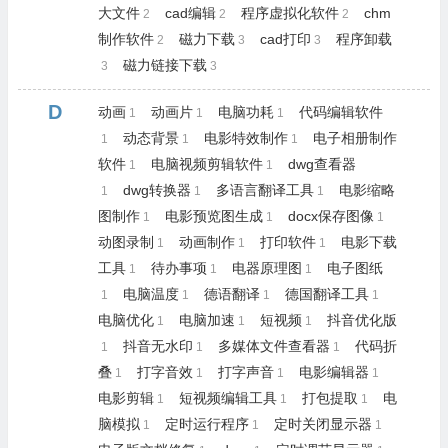
大文件
cad编辑
程序虚拟化软件
chm
2
2
2
制作软件
磁力下载
cad打印
程序卸载
2
3
3
磁力链接下载
3
3
D
动画
动画片
电脑功耗
代码编辑软件
1
1
1
动态背景
电影特效制作
电子相册制作
1
1
1
软件
电脑视频剪辑软件
dwg查看器
1
1
dwg转换器
多语言翻译工具
电影缩略
1
1
1
图制作
电影预览图生成
docx保存图像
1
1
1
动图录制
动画制作
打印软件
电影下载
1
1
1
工具
待办事项
电器原理图
电子图纸
1
1
1
电脑温度
德语翻译
德国翻译工具
1
1
1
1
电脑优化
电脑加速
短视频
抖音优化版
1
1
1
抖音无水印
多媒体文件查看器
代码折
1
1
1
叠
打字音效
打字声音
电影编辑器
1
1
1
1
电影剪辑
短视频编辑工具
打包提取
电
1
1
1
脑模拟
定时运行程序
定时关闭显示器
1
1
1