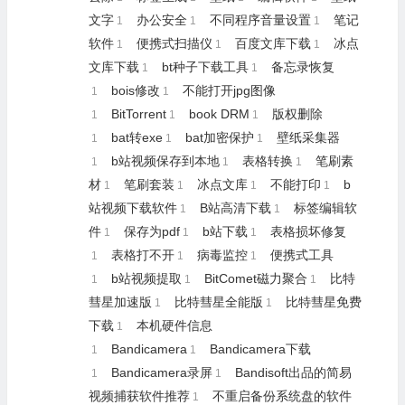
文字
办公安全
不同程序音量设置
笔记
1
1
1
软件
便携式扫描仪
百度文库下载
冰点
1
1
1
文库下载
bt种子下载工具
备忘录恢复
1
1
bois修改
不能打开jpg图像
1
1
BitTorrent
book DRM
版权删除
1
1
1
bat转exe
bat加密保护
壁纸采集器
1
1
1
b站视频保存到本地
表格转换
笔刷素
1
1
1
材
笔刷套装
冰点文库
不能打印
b
1
1
1
1
站视频下载软件
B站高清下载
标签编辑软
1
1
件
保存为pdf
b站下载
表格损坏修复
1
1
1
表格打不开
病毒监控
便携式工具
1
1
1
b站视频提取
BitComet磁力聚合
比特
1
1
1
彗星加速版
比特彗星全能版
比特彗星免费
1
1
下载
本机硬件信息
1
Bandicamera
Bandicamera下载
1
1
Bandicamera录屏
Bandisoft出品的简易
1
1
视频捕获软件推荐
不重启备份系统盘的软件
1