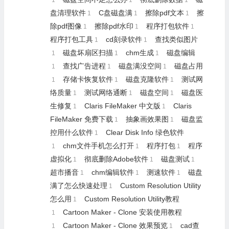
1
1
1
盘清理软件
C盘磁盘满
擦除pdf文本
擦
1
1
1
除pdf图像
擦除pdf水印
程序打包软件
1
1
1
程序打包工具
cd刻录软件
查找类似图片
1
1
磁盘坏扇区扫描
chm生成
磁盘编辑
1
1
1
查找广告进程
磁盘满没空间
磁盘占用
1
1
1
存储卡恢复软件
磁盘克隆软件
测试网
1
1
1
络质量
测试网络通断
磁盘空间
磁盘医
1
1
1
生修复
Claris FileMaker 中文版
Claris
1
1
FileMaker 免费下载
抽象画效果图
磁盘监
1
1
控用什么软件
Clear Disk Info 绿色软件
1
chm文件手机怎么打开
程序打包
程序
1
1
1
虚拟化
彻底删除Adobe软件
磁盘测试
1
1
1
超市播音
chm编辑软件
测速软件
磁盘
1
1
1
满了怎么快速处理
Custom Resolution Utility
1
怎么用
Custom Resolution Utility教程
1
Cartoon Maker - Clone 安装使用教程
1
Cartoon Maker - Clone 效果预览
cad查
1
1