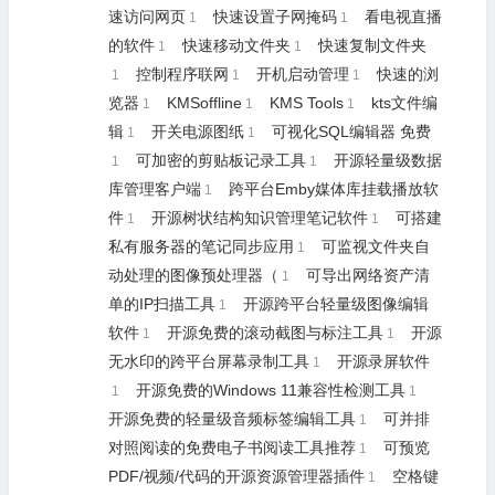
速访问网页
快速设置子网掩码
看电视直播
1
1
的软件
快速移动文件夹
快速复制文件夹
1
1
控制程序联网
开机启动管理
快速的浏
1
1
1
览器
KMSoffline
KMS Tools
kts文件编
1
1
1
辑
开关电源图纸
可视化SQL编辑器 免费
1
1
可加密的剪贴板记录工具
开源轻量级数据
1
1
库管理客户端
跨平台Emby媒体库挂载播放软
1
件
开源树状结构知识管理笔记软件
可搭建
1
1
私有服务器的笔记同步应用
可监视文件夹自
1
动处理的图像预处理器（
可导出网络资产清
1
单的IP扫描工具
开源跨平台轻量级图像编辑
1
软件
开源免费的滚动截图与标注工具
开源
1
1
无水印的跨平台屏幕录制工具
开源录屏软件
1
开源免费的Windows 11兼容性检测工具
1
1
开源免费的轻量级音频标签编辑工具
可并排
1
对照阅读的免费电子书阅读工具推荐
可预览
1
PDF/视频/代码的开源资源管理器插件
空格键
1