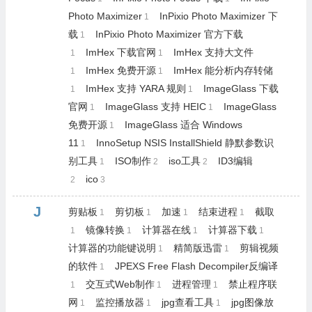
Photo Maximizer
InPixio Photo Maximizer 下
1
载
InPixio Photo Maximizer 官方下载
1
ImHex 下载官网
ImHex 支持大文件
1
1
ImHex 免费开源
ImHex 能分析内存转储
1
1
ImHex 支持 YARA 规则
ImageGlass 下载
1
1
官网
ImageGlass 支持 HEIC
ImageGlass
1
1
免费开源
ImageGlass 适合 Windows
1
11
InnoSetup NSIS InstallShield 静默参数识
1
别工具
ISO制作
iso工具
ID3编辑
1
2
2
ico
2
3
J
剪贴板
剪切板
加速
结束进程
截取
1
1
1
1
镜像转换
计算器在线
计算器下载
1
1
1
1
计算器的功能键说明
精简版迅雷
剪辑视频
1
1
的软件
JPEXS Free Flash Decompiler反编译
1
交互式Web制作
进程管理
禁止程序联
1
1
1
网
监控播放器
jpg查看工具
jpg图像放
1
1
1