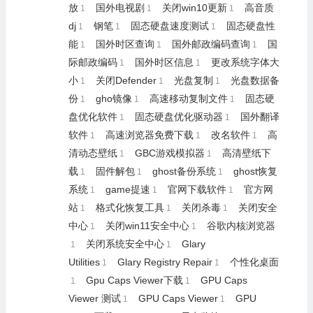
放
国外电视剧
关闭win10更新
高音质
1
1
1
dj
钢笔
固态硬盘速度测试
固态硬盘性
1
1
1
能
国外时区查询
国外邮政编码查询
国
1
1
1
际邮政编码
国外时区信息
更改系统字体大
1
1
小
关闭Defender
光盘复制
光盘数据备
1
1
1
份
gho镜像
高速移动复制文件
固态硬
1
1
1
盘优化软件
固态硬盘优化驱动器
国外翻译
1
1
软件
高速浏览器免费下载
改名软件
高
1
1
1
清动态壁纸
GBC游戏模拟器
高清壁纸下
1
1
载
固件解包
ghost备份系统
ghost恢复
1
1
1
系统
game提速
官网下载软件
官方网
1
1
1
站
格式化恢复工具
关闭杀毒
关闭安全
1
1
1
中心
关闭win11安全中心
谷歌内核浏览器
1
1
关闭系统安全中心
Glary
1
1
Utilities
Glary Registry Repair
个性化桌面
1
1
Gpu Caps Viewer下载
GPU Caps
1
1
Viewer 测试
GPU Caps Viewer
GPU
1
1