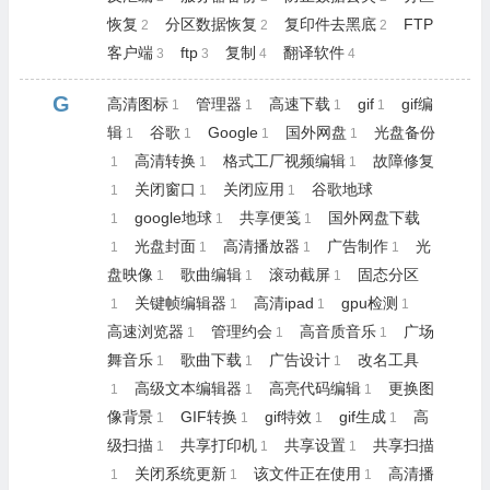
恢复
分区数据恢复
复印件去黑底
FTP
2
2
2
客户端
ftp
复制
翻译软件
3
3
4
4
G
高清图标
管理器
高速下载
gif
gif编
1
1
1
1
辑
谷歌
Google
国外网盘
光盘备份
1
1
1
1
高清转换
格式工厂视频编辑
故障修复
1
1
1
关闭窗口
关闭应用
谷歌地球
1
1
1
google地球
共享便笺
国外网盘下载
1
1
1
光盘封面
高清播放器
广告制作
光
1
1
1
1
盘映像
歌曲编辑
滚动截屏
固态分区
1
1
1
关键帧编辑器
高清ipad
gpu检测
1
1
1
1
高速浏览器
管理约会
高音质音乐
广场
1
1
1
舞音乐
歌曲下载
广告设计
改名工具
1
1
1
高级文本编辑器
高亮代码编辑
更换图
1
1
1
像背景
GIF转换
gif特效
gif生成
高
1
1
1
1
级扫描
共享打印机
共享设置
共享扫描
1
1
1
关闭系统更新
该文件正在使用
高清播
1
1
1