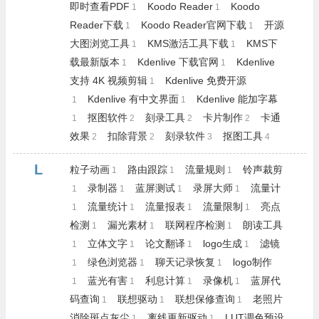
即时查看PDF
Koodo Reader
Koodo
1
1
Reader下载
Koodo Reader官网下载
开源
1
1
大图浏览工具
KMS激活工具下载
KMS下
1
1
载最新版本
Kdenlive 下载官网
Kdenlive
1
1
支持 4K 视频剪辑
Kdenlive 免费开源
1
Kdenlive 有中文界面
Kdenlive 能加字幕
1
1
抠图软件
刻录工具
卡片制作
卡通
1
2
2
2
效果
扣除背景
刻录软件
抠图工具
2
2
3
4
L
粒子动画
路由跟踪
流量规则
铃声裁剪
1
1
1
录制器
蓝屏测试
录屏大师
流量计
1
1
1
1
流量统计
流量报表
流量限制
亮点
1
1
1
1
检测
漏光素材
联网程序检测
朗读工具
1
1
1
立体文字
论文翻译
logo生成
滤镜
1
1
1
1
绿色浏览器
聊天记录恢复
logo制作
1
1
1
蓝光有害
利息计算
录像机
蓝屏代
1
1
1
1
码查询
联想驱动
联想保修查询
老照片
1
1
1
消除斑点灰尘
离线更新驱动
LUT调色预设
1
1