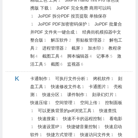
精细上色 工具
JixiPix Hand Tint Pro 绿色便
1
携版 下载
JoPDF 完全免费 商用可以吗
1
JoPDF 拆分PDF 按页提取 单独保存
1
JoPDF PDF加密密码保护
JoPDF 批量合
1
1
并PDF 文件夹一键合成
经典街机模拟器中文
1
整合版
解压软件
剪贴板管理器
解包工
1
2
2
具
进程管理器
截屏
加水印
教程录
2
2
3
3
制
截图工具
脚本编辑器
记事本
激
4
4
4
5
活工具
截图
监视器
5
6
6
K
卡通制作
可执行文件分析
烤机软件
刻
1
1
1
盘工具
快速修改文件名
卡通图片
壳检
1
1
1
测
快速分区
课件制作
刻录幻灯片
1
1
1
1
快速压缩
空间管理
空间上传
控制面板
1
1
1
可以更换背景的pdf浏览工具
快速查找
1
1
快速搜索
快速不卡的远程控制
看电影
1
1
1
快速设置IP
快捷键音量控制
快速启动
1
1
1
软件
快捷方式管理
快速访问文件夹
快
1
1
1