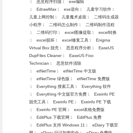
恶意程序扫描
exe编辑
1
1
EdrawMax
exe逆向
儿童学习软件
1
1
1
1
儿童上网控制
儿童魔术桌面
二维码生成器
1
1
小程序
二维码怎么制作
二维码制作流程
1
1
二维码打印
excel图像提取
excel转换
1
1
1
excel损坏
excel修复工具
Enigma
1
1
1
Virtual Box 脱壳
恶意程序分析
EaseUS
1
1
DupFiles Cleaner
EaseUS Fixo
1
Technician
恶意软件清除
1
etNetTime
etNetTime 中文版
1
1
etNetTime 绿色版
etNetTime 免费版
1
1
Everything 搜索工具
Everything 软件
1
1
Everything 中文版官方免费
Exeinfo PE
1
1
脱壳工具
Exeinfo PE
Exeinfo PE 下载
1
1
Exeinfo PE 官网
excel表格免费版
1
1
EditPlus 下载官网
EditPlus 免费
1
1
EditPlus 支持 Windows 11
eDiary 下载官
1
1
网
eDiary 日记加密安全
eDiary 免费版