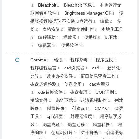
Bleachbit
Bleachbit 下载
本地运行无
1
1
1
联网看图软件
Brightness Manager OK
便
1
1
携版视频帧提取 不安装 U盘运行
编辑
备
1
2
份
表格恢复
帮助文件制作
本地化工具
2
2
2
编程辅助
播放器
便携版
bt下载
3
4
4
6
编辑器
便携软件
7
19
25
C
Chrome
错误
程序杀毒
程序位数
1
1
1
1
程序编程语言
cad浏览器
cad
差异化
1
1
1
比较
常用办公软件
窗口信息查看工具
1
1
1
磁盘坏道检测
创意导图
cad查看器
1
1
cda转换软件
磁盘整理
COR识别
1
1
1
1
擦除文件
磁链下载
超清视频制作
创建
1
1
1
映像
磁盘映像
创建pdf
CMYK
查壳
1
1
1
1
工具
cpu温度
处理器温度
程序错误必
1
1
1
装
磁盘克隆
磁盘迁移
磁盘转换
程
1
1
1
1
序编辑
创建幻灯片
穿件拼贴
创建徽标
1
1
1