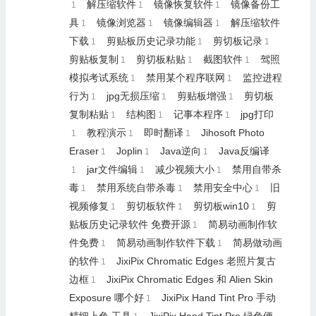
解压缩软件
镜像恢复软件
镜像备份工
1
1
1
具
镜像浏览器
镜像编辑器
解压缩软件
1
1
1
下载
剪贴板历史记录功能
剪切板记录
1
1
1
剪贴板复制
剪切板粘贴
截图软件
驾照
1
1
1
模拟考试系统
禁用某个程序联网
监控进程
1
1
行为
jpg无损压缩
剪贴板增强
剪切板
1
1
1
复制粘贴
结构图
记事本程序
jpg打印
1
1
1
教程演示
即时翻译
Jihosoft Photo
1
1
1
Eraser
Joplin
Java逆向
Java反编译
1
1
1
jar文件编辑
减少视频大小
禁用自带杀
1
1
1
毒
禁用系统自带杀毒
禁用安全中心
旧
1
1
1
视频修复
剪切板软件
剪切板win10
剪
1
1
1
贴板历史记录软件 免费开源
简易动画制作软
1
件免费
简易动画制作软件下载
简易做动画
1
1
的软件
JixiPix Chromatic Edges 老照片复古
1
边框
JixiPix Chromatic Edges 和 Alien Skin
1
Exposure 哪个好
JixiPix Hand Tint Pro 手动
1