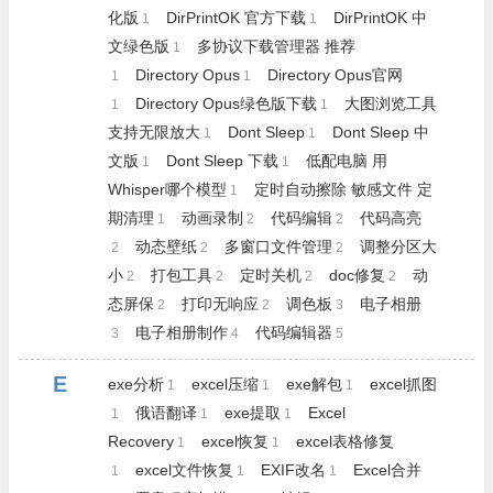
化版
DirPrintOK 官方下载
DirPrintOK 中
1
1
文绿色版
多协议下载管理器 推荐
1
Directory Opus
Directory Opus官网
1
1
Directory Opus绿色版下载
大图浏览工具
1
1
支持无限放大
Dont Sleep
Dont Sleep 中
1
1
文版
Dont Sleep 下载
低配电脑 用
1
1
Whisper哪个模型
定时自动擦除 敏感文件 定
1
期清理
动画录制
代码编辑
代码高亮
1
2
2
动态壁纸
多窗口文件管理
调整分区大
2
2
2
小
打包工具
定时关机
doc修复
动
2
2
2
2
态屏保
打印无响应
调色板
电子相册
2
2
3
电子相册制作
代码编辑器
3
4
5
E
exe分析
excel压缩
exe解包
excel抓图
1
1
1
俄语翻译
exe提取
Excel
1
1
1
Recovery
excel恢复
excel表格修复
1
1
excel文件恢复
EXIF改名
Excel合并
1
1
1