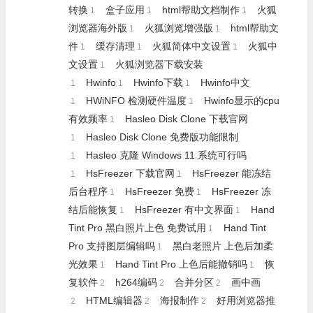
转换
盒子应用
html帮助文档制作
火狐
1
1
1
浏览器海外版
火狐浏览增强版
html帮助文
1
1
件
缓存清理
火狐简体中文设置
火狐中
1
1
1
文设置
火狐浏览器下载安装
1
Hwinfo
Hwinfo下载
Hwinfo中文
1
1
1
HWiNFO 检测硬件温度
Hwinfo显示的cpu
1
1
有效频率
Hasleo Disk Clone 下载官网
1
Hasleo Disk Clone 免费版功能限制
1
Hasleo 克隆 Windows 11 系统可行吗
1
HsFreezer 下载官网
HsFreezer 能冻结
1
1
后台程序
HsFreezer 免费
HsFreezer 冻
1
1
结后能恢复
HsFreezer 有中文界面
Hand
1
1
Tint Pro 黑白照片上色 免费试用
Hand Tint
1
Pro 支持图层编辑吗
黑白老照片 上色后加柔
1
光效果
Hand Tint Pro 上色后能撤销吗
恢
1
1
复软件
h264编码
合并分区
画中画
2
2
2
HTML编辑器
海报制作
好用浏览器推
2
2
2