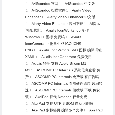
A4Scandoc 官网
A4Scandoc 中文版
1
1
A4Scandoc 扫描软件
Aiarty Video
1
1
Enhancer
Aiarty Video Enhancer 中文版
1
Aiarty Video Enhancer 官网下载
AI提示
1
1
词管理器
Axialis IconWorkshop 制作
1
Windows 11 图标 免费吗
Axialis
1
IconGenerator 批量生成 ICO ICNS
PNG
Axialis IconVectors SVG 图标 编辑 导出
1
XAML
Axialis IconGenerator 免费使用
1
Axialis 软件 支持 Apple Silicon M1
1
M2
ASCOMP PC Internals 系统信息查看 免
1
费
ASCOMP PC Internals 免费版 有广告吗
1
ASCOMP PC Internals 查看硬件温度 风扇转
1
速
ASCOMP PC Internals 便携版 下载 免安
1
装
AkelPad 替代 Notepad 轻量免费
1
AkelPad 支持 UTF-8 BOM 自动识别吗
1
AkelPad 多标签页 编辑多个文件
AkelPad
1
1