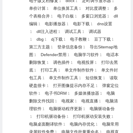
电子版文档修复
docx
定时调节显示器
1
1
1
单价计算
单位换算工具
对比度调整
多
1
1
1
个表格合并
电子白板
多窗口浏览器
dll
1
1
1
编辑
电影播放器
电影下载
dns设置
1
1
1
dll注入进程
调试工具
调试器
1
1
1
dbg
dj下载
电子教鞭
豆丁下载
1
1
1
1
1
第三方主题
登录信息备份
导出Sitemap地
1
1
图
Defender禁用
电脑学习软件
电话本
1
1
1
删除恢复
调色插件
电视投屏
打印去黑
1
1
1
底
打印工具
单文件制作软件
单文件封
1
1
1
包工具
单文件制作工具
短信恢复
读取
1
1
1
硬盘很卡
打开图像提示内存不足
弹窗定位
1
1
软件
电子书DRM
多媒体播放器
电脑
1
1
1
删除文件找回
电视家
电视直播
电脑清
1
1
1
理软件
电脑驱动程序更新
电脑驱动备份
1
1
打印机驱动备份
打印机驱动安装失败
1
1
1
电脑桌面翻译软件
电脑内存优化
电脑常用
1
1
录屏软件免费
电脑文件批量重命名
电视直
1
1