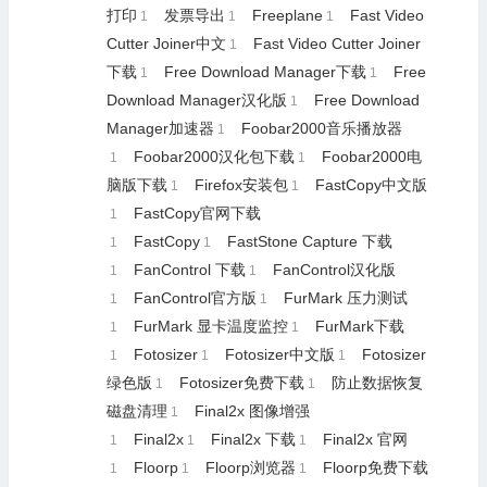
打印
发票导出
Freeplane
Fast Video
1
1
1
Cutter Joiner中文
Fast Video Cutter Joiner
1
下载
Free Download Manager下载
Free
1
1
Download Manager汉化版
Free Download
1
Manager加速器
Foobar2000音乐播放器
1
Foobar2000汉化包下载
Foobar2000电
1
1
脑版下载
Firefox安装包
FastCopy中文版
1
1
FastCopy官网下载
1
FastCopy
FastStone Capture 下载
1
1
FanControl 下载
FanControl汉化版
1
1
FanControl官方版
FurMark 压力测试
1
1
FurMark 显卡温度监控
FurMark下载
1
1
Fotosizer
Fotosizer中文版
Fotosizer
1
1
1
绿色版
Fotosizer免费下载
防止数据恢复
1
1
磁盘清理
Final2x 图像增强
1
Final2x
Final2x 下载
Final2x 官网
1
1
1
Floorp
Floorp浏览器
Floorp免费下载
1
1
1