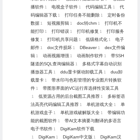
播软件
电视盒子软件
代码编辑工具
代
1
1
1
码编辑器下载
打印任务不能删除
定时备份
1
1
数据
短视频剪辑
doc转chm
打印机不
1
1
1
能打印
打印错误
打印机修复
打印服务
1
1
1
修复
打印机共享问题
低级格式化
电子
1
1
1
邮件
doc文件损坏
DBeaver
dex文件编
1
1
1
辑
动画视频增强
动画制作软件
带SSH
1
1
1
隧道的SQL查询编辑器
多格式字幕自动识别
1
播放器工具
ddu显卡驱动卸载工具
duu卸
1
1
载显卡
带水印与色彩管理的专业图片转换软
1
件
带图形界面的VC运行库选择性安装工具
1
低资源占用的后台截图工具推荐
多标签语
1
1
法高亮代码编辑工具推荐
单机游戏大全
单
1
1
机游戏盒子
单机游戏破解版大全
带编辑功
1
1
能的截图软件
带AI文本摘要与翻译的多语言
1
电子书软件
DigiKam软件下载
1
DigiKam
DigiKam中文版
DigiKam汉
1
1
1