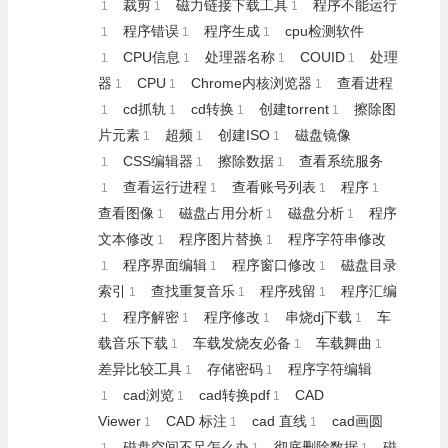
裁剪
磁力链接下载工具
程序不能运行
1
1
1
程序错误
程序生成
cpu检测软件
1
1
1
CPU信息
处理器名称
COUID
处理
1
1
1
1
器
CPU
Chrome内核浏览器
查看进程
1
1
1
cd抓轨
cd转换
创建torrent
擦除图
1
1
1
1
片元素
超频
创建ISO
磁盘镜像
1
1
1
CSS编辑器
擦除数据
查看系统服务
1
1
1
查看运行进程
查看账号列表
程序
1
1
1
1
查看图像
磁盘占用分析
磁盘分析
程序
1
1
1
文本修改
程序图片替换
程序字符串修改
1
1
程序界面编辑
程序窗口修改
磁盘目录
1
1
1
索引
查找重复音乐
程序残留
程序汇编
1
1
1
程序解密
程序修改
串烧dj下载
车
1
1
1
1
载音乐下载
车载发烧友必备
车载舞曲
1
1
1
差异比较工具
存储密码
程序字符编辑
1
1
cad浏览
cad转换pdf
CAD
1
1
1
Viewer
CAD 标注
cad 直线
cad画圆
1
1
1
磁盘空间不足怎么办
彻底删除数据
磁