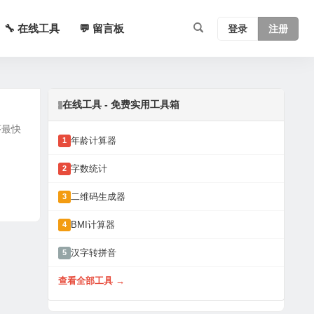
🔧 在线工具
💬 留言板
登录
注册
在线工具 - 免费实用工具箱
序最快
年龄计算器
1
字数统计
2
二维码生成器
3
BMI计算器
4
汉字转拼音
5
查看全部工具 →