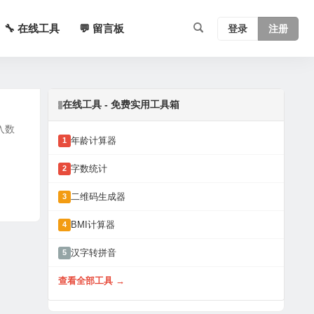
🔧 在线工具
💬 留言板
登录
注册
在线工具 - 免费实用工具箱
入数
年龄计算器
1
字数统计
2
二维码生成器
3
BMI计算器
4
汉字转拼音
5
查看全部工具 →