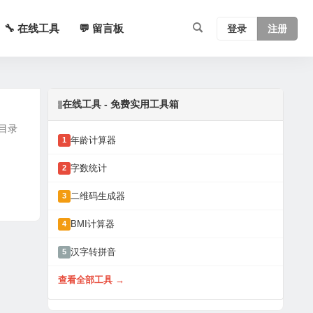
🔧 在线工具
💬 留言板
登录
注册
在线工具 - 免费实用工具箱
的目录
年龄计算器
1
字数统计
2
二维码生成器
3
BMI计算器
4
汉字转拼音
5
查看全部工具 →