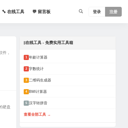
🔧 在线工具
💬 留言板
登录
注册
在线工具 - 免费实用工具箱
复软件，
年龄计算器
1
字数统计
2
二维码生成器
3
BMI计算器
4
汉字转拼音
5
佳的硬盘
查看全部工具 →