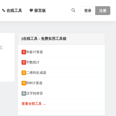
🔧 在线工具
💬 留言板
登录
注册
在线工具 - 免费实用工具箱
工
年龄计算器
1
字数统计
2
二维码生成器
3
BMI计算器
4
汉字转拼音
5
查看全部工具 →