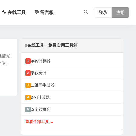
🔧 在线工具
💬 留言板
登录
注册
在线工具 - 免费实用工具箱
准蓝光
年龄计算器
1
...
字数统计
2
二维码生成器
3
BMI计算器
4
汉字转拼音
5
查看全部工具 →