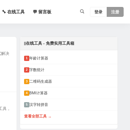
🔧 在线工具
💬 留言板
登录
注册
在线工具 - 免费实用工具箱
站式解决
年龄计算器
1
字数统计
2
二维码生成器
3
BMI计算器
4
汉字转拼音
5
载工具，
查看全部工具 →