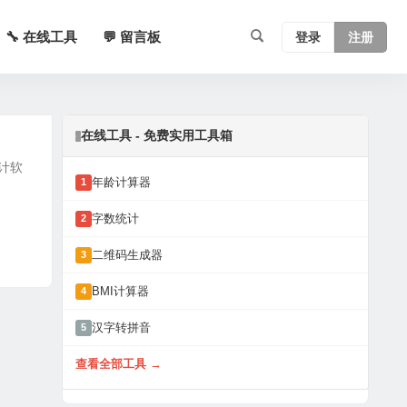
🔧 在线工具
💬 留言板
登录
注册
在线工具 - 免费实用工具箱
设计软
年龄计算器
1
字数统计
2
二维码生成器
3
BMI计算器
4
汉字转拼音
5
查看全部工具 →