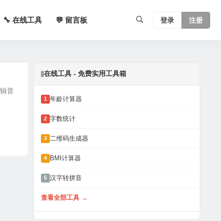
🔧 在线工具
💬 留言板
登录
注册
在线工具 - 免费实用工具箱
编辑音
年龄计算器
1
字数统计
2
二维码生成器
3
BMI计算器
4
汉字转拼音
5
查看全部工具 →