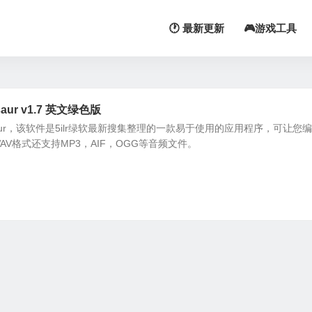
🕐 最新更新
🎮游戏工具
ur v1.7 英文绿色版
aur，该软件是5ilr绿软最新搜集整理的一款易于使用的应用程序，可让您
V格式还支持MP3，AIF，OGG等音频文件。