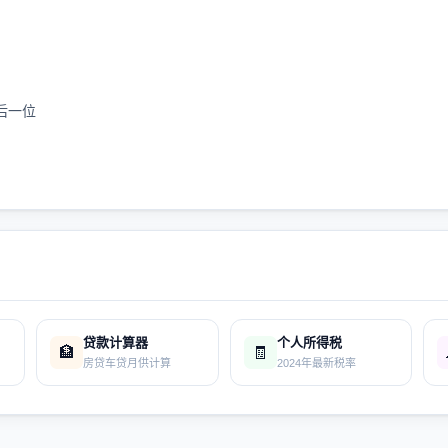
后一位
贷款计算器
个人所得税
🏦
🧾
房贷车贷月供计算
2024年最新税率