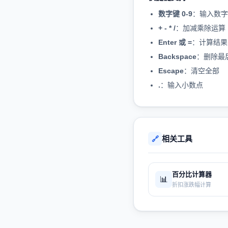
数字键 0-9
：输入数字
+ - * /
：加减乘除运算
Enter 或 =
：计算结果
Backspace
：删除最
Escape
：清空全部
.
：输入小数点
相关工具
🔗
百分比计算器
📊
折扣涨跌幅计算