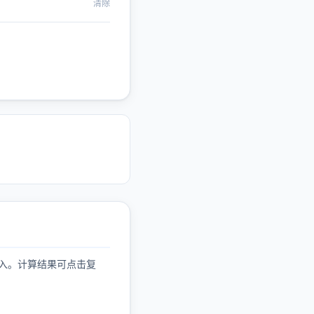
清除
入。计算结果可点击复