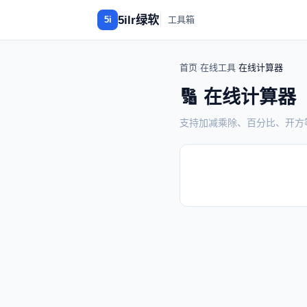
5ilr绿软
5i
工具箱
首页
›
在线工具
›
在线计算器
🔢 在线计算器
支持加减乘除、百分比、开方