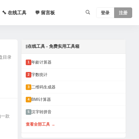
🔧 在线工具
💬 留言板
登录
注册
在线工具 - 免费实用工具箱
磁盘目录
年龄计算器
1
字数统计
2
二维码生成器
3
BMI计算器
4
汉字转拼音
5
理的一款
查看全部工具 →