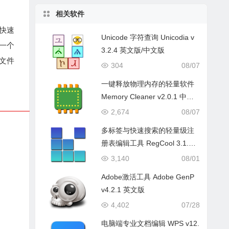
相关软件
的快速
Unicode 字符查询 Unicodia v
一个
3.2.4 英文版/中文版
文件
304
08/07
一键释放物理内存的轻量软件
Memory Cleaner v2.0.1 中文
版-绿色内存优化
2,674
08/07
多标签与快速搜索的轻量级注
册表编辑工具 RegCool 3.1.0.2
中文版
3,140
08/01
Adobe激活工具 Adobe GenP
v4.2.1 英文版
4,402
07/28
电脑端专业文档编辑 WPS v12.