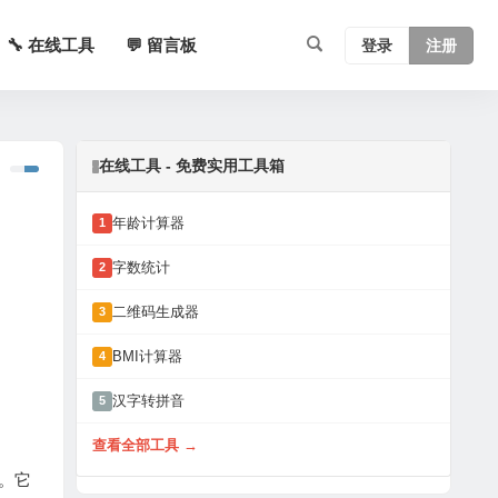
🔧 在线工具
💬 留言板
登录
注册
在线工具 - 免费实用工具箱
年龄计算器
1
字数统计
2
二维码生成器
3
BMI计算器
4
汉字转拼音
5
查看全部工具 →
。它