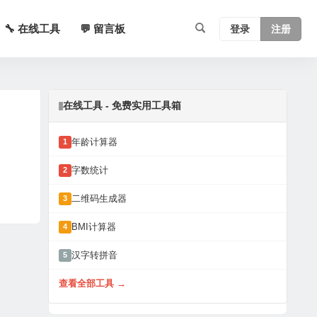
🔧 在线工具
💬 留言板
登录
注册
在线工具 - 免费实用工具箱
年龄计算器
1
字数统计
2
二维码生成器
3
BMI计算器
4
汉字转拼音
5
查看全部工具 →