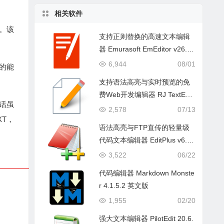
相关软件
。该
支持正则替换的高速文本编辑
器 Emurasoft EmEditor v26.2.
5 中文版
6,944
08/01
的能
支持语法高亮与实时预览的免
费Web开发编辑器 RJ TextEd
。话虽
16.65 中文版
2,578
07/13
T，
语法高亮与FTP直传的轻量级
代码文本编辑器 EditPlus v6.1.
899 中文版
3,522
06/22
代码编辑器 Markdown Monste
r 4.1.5.2 英文版
1,955
02/20
强大文本编辑器 PilotEdit 20.6.