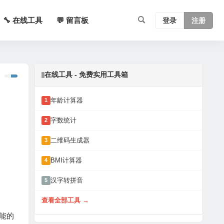
🔧 在线工具
💬 留言板
登录
注册
在线工具 - 免费实用工具箱
年龄计算器
1
字数统计
2
二维码生成器
3
BMI计算器
4
汉字转拼音
5
查看全部工具 →
能的