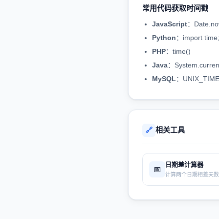
常用代码获取时间戳
JavaScript
：Date.now
Python
：import time;
PHP
：time()
Java
：System.current
MySQL
：UNIX_TIME
相关工具
🔗
日期差计算器
📅
计算两个日期相差天数