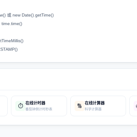
() 或 new Date().getTime()
 time.time()
TimeMillis()
STAMP()
在线计时器
在线计算器
⏱️
🔢
番茄钟倒计时秒表
科学计算器