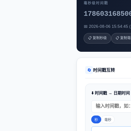
毫秒级时间戳
17860316855
📅 2026-08-06 15:54:4
📋 复制秒级
📋 复制
时间戳互转
🔄
⬇️ 时间戳 → 日期时间
秒
毫秒