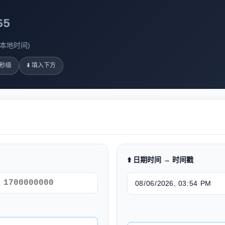
65
5 (本地时间)
毫秒级
⬇️ 填入下方
⬆️ 日期时间 → 时间戳