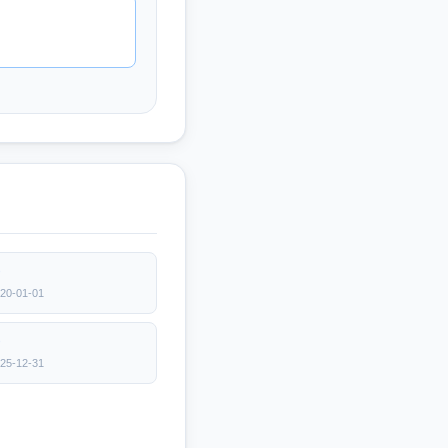
0
20-01-01
0
25-12-31