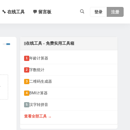
🔧 在线工具
💬 留言板
登录
注册
在线工具 - 免费实用工具箱
年龄计算器
1
字数统计
2
二维码生成器
3
体、
BMI计算器
4
汉字转拼音
5
查看全部工具 →