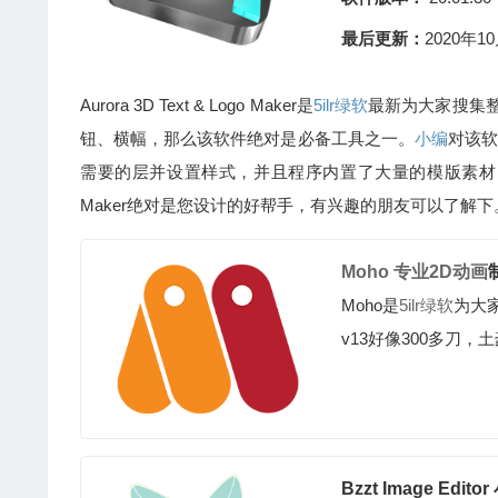
最后更新：
2020年10
Aurora 3D Text & Logo Maker是
5ilr绿软
最新为大家搜集整
钮、横幅，那么该软件绝对是必备工具之一。
小编
对该软
需要的层并设置样式，并且程序内置了大量的模版素材，选择相关
Maker绝对是您设计的好帮手，有兴趣的朋友可以了解下
Moho 专业2D
动画
Moho是
5ilr绿软
为大
v13好像300多刀，
Bzzt Image E