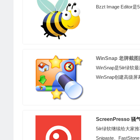
Bzzt Image E
WinSnap 老牌截图
WinSnap是5i
WinSnap创建高级屏幕
ScreenPress
5ilr绿软继续给大
Snipaste、FastStone 