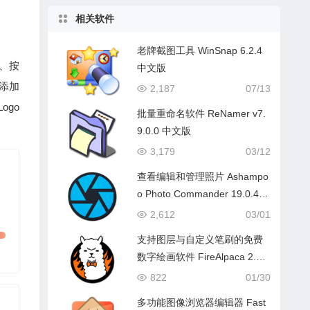
相关软件
老牌截图工具 WinSnap 6.2.4
、按
中文版
添加
2,187
07/13
ogo
批量重命名软件 ReNamer v7.
9.0.0 中文版
3,179
03/12
查看编辑和管理照片 Ashampo
o Photo Commander 19.0.4
中文绿色版
2,612
03/01
支持图层与自定义笔刷的免费
数字绘画软件 FireAlpaca 2.15.
0 中文版
822
01/30
多功能图像浏览器编辑器 Fast