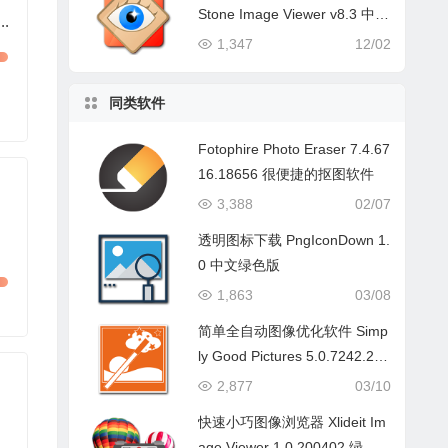
Stone Image Viewer v8.3 中文
.
绿色版
1,347
12/02
同类软件
Fotophire Photo Eraser 7.4.67
16.18656 很便捷的抠图软件
3,388
02/07
透明图标下载 PngIconDown 1.
0 中文绿色版
1,863
03/08
简单全自动图像优化软件 Simp
ly Good Pictures 5.0.7242.247
75 原创汉化版
2,877
03/10
快速小巧图像浏览器 Xlideit Im
age Viewer 1.0.200402 绿色